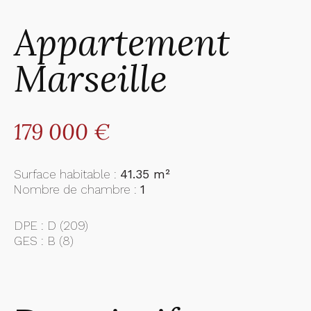
Appartement
Marseille
179 000 €
Surface habitable :
41.35 m²
Nombre de chambre :
1
DPE :
D (209)
GES :
B (8)