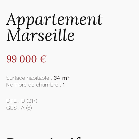
Appartement
Marseille
99 000 €
Surface habitable :
34 m²
Nombre de chambre :
1
DPE :
D (217)
GES :
A (6)