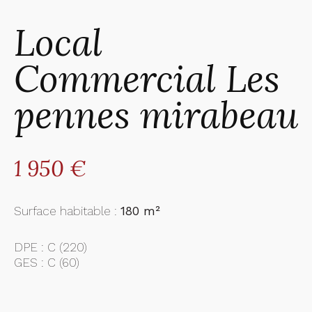
Local
Commercial Les
pennes mirabeau
1 950 €
Surface habitable :
180 m²
DPE :
C (220)
GES :
C (60)